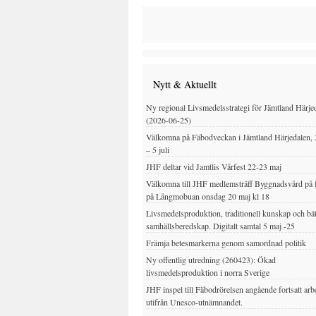
Nytt & Aktuellt
Ny regional Livsmedelsstrategi för Jämtland Härje
(2026-06-25)
Välkomna på Fäbodveckan i Jämtland Härjedalen, 
– 5 juli
JHF deltar vid Jamtlis Vårfest 22-23 maj
Välkomna till JHF medlemsträff Byggnadsvård på 
på Långmobuan onsdag 20 maj kl 18
Livsmedelsproduktion, traditionell kunskap och bät
samhällsberedskap. Digitalt samtal 5 maj -25
Främja betesmarkerna genom samordnad politik
Ny offentlig utredning (260423): Ökad
livsmedelsproduktion i norra Sverige
JHF inspel till Fäbodrörelsen angående fortsatt arb
utifrån Unesco-utnämnandet.