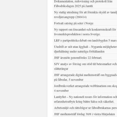
Dokumentation, redovisning och protokoll från
Fäbodriksdagen 2025 på Jamtli
Ny statlig utredning för att förenkla skydd av tamd
rovdjursangrepp (260414)
Fortsatt satsing på seter i Norge
Ny rapport om lönsamhet och konkurrenskraft för
livsmedelsproduktion i norra Sverige.
LRF:s partipolitiska debatt om landsbygden 5 mar
Utedrift av nöt utan ligghall – Nygamla möjligheter
djurhållning under naturliga förhållanden
JHF årsmöte genomfördes 22 februari.
SJV analys av förslag om stöd till betesmarker och
slåtterängar
JHF arrangerade digital medlemsträff om byggnad
på fäbodar, 5 november
Jordbruksverket arrangerade webbinarium om sko
4 november
Lantlyftet – Ny nationell resurs för information oc
erfarenhetsutbyte kring bättre hälsa och säkerhet.
Arbetsmiljö och rättsfrågor ur fäbodbrukarnas per
JHF medlemsträff lördag 30/8 i västra Härjedalen