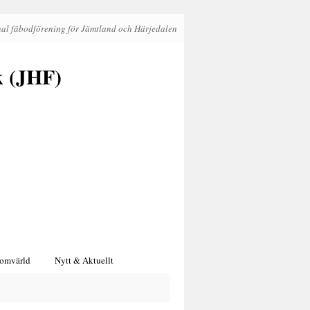
al fäbodförening för Jämtland och Härjedalen
k (JHF)
 omvärld
Nytt & Aktuellt