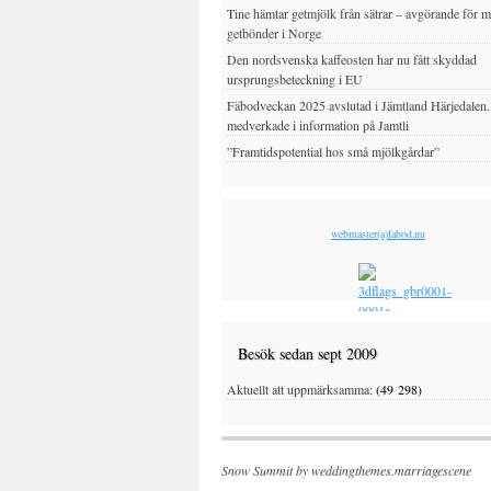
Tine hämtar getmjölk från sätrar – avgörande för 
getbönder i Norge
Den nordsvenska kaffeosten har nu fått skyddad
ursprungsbeteckning i EU
Fäbodveckan 2025 avslutad i Jämtland Härjedalen
medverkade i information på Jamtli
”Framtidspotential hos små mjölkgårdar”
webmaster(a)fabod.nu
Besök sedan sept 2009
Aktuellt att uppmärksamma:
(49 298)
Snow Summit by
weddingthemes.marriagescene