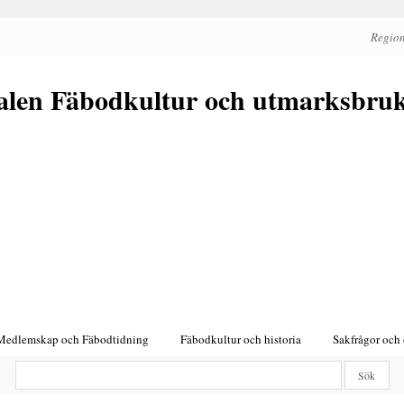
Region
alen Fäbodkultur och utmarksbru
Medlemskap och Fäbodtidning
Fäbodkultur och historia
Sakfrågor och