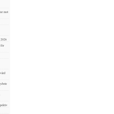
jur mot
s 2026
 för
svård
gsbete
h
spektiv