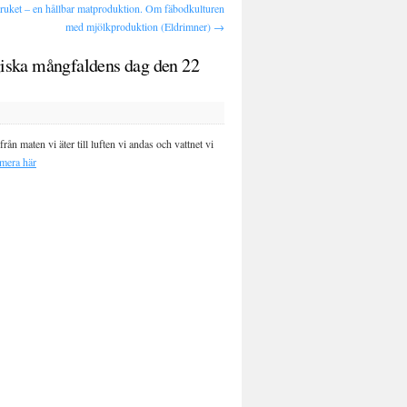
uket – en hållbar matproduktion. Om fäbodkulturen
med mjölkproduktion (Eldrimner)
→
ogiska mångfaldens dag den 22
n maten vi äter till luften vi andas och vattnet vi
mera här