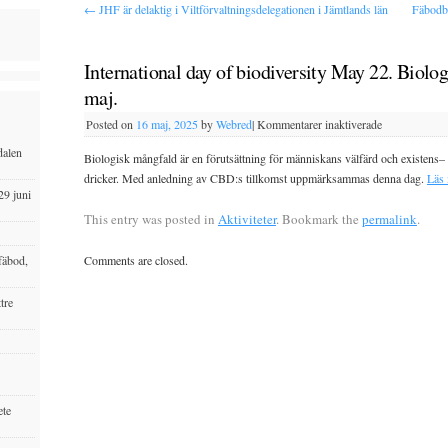
←
JHF är delaktig i Viltförvaltningsdelegationen i Jämtlands län
Fäbodbr
International day of biodiversity May 22. Biol
maj.
Posted on
16 maj, 2025
by
Webred
|
Kommentarer inaktiverade
dalen
Biologisk mångfald är en förutsättning för människans välfärd och existens– frå
dricker. Med anledning av CBD:s tillkomst uppmärksammas denna dag.
Läs 
29 juni
This entry was posted in
Aktiviteter
. Bookmark the
permalink
.
fäbod,
Comments are closed.
tre
ete