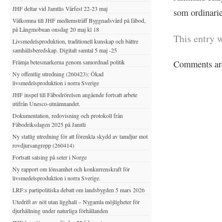
JHF deltar vid Jamtlis Vårfest 22-23 maj
som ordinari
Välkomna till JHF medlemsträff Byggnadsvård på fäbod,
på Långmobuan onsdag 20 maj kl 18
This entry 
Livsmedelsproduktion, traditionell kunskap och bättre
samhällsberedskap. Digitalt samtal 5 maj -25
Främja betesmarkerna genom samordnad politik
Comments are
Ny offentlig utredning (260423): Ökad
livsmedelsproduktion i norra Sverige
JHF inspel till Fäbodrörelsen angående fortsatt arbete
utifrån Unesco-utnämnandet.
Dokumentation, redovisning och protokoll från
Fäbodriksdagen 2025 på Jamtli
Ny statlig utredning för att förenkla skydd av tamdjur mot
rovdjursangrepp (260414)
Fortsatt satsing på seter i Norge
Ny rapport om lönsamhet och konkurrenskraft för
livsmedelsproduktion i norra Sverige.
LRF:s partipolitiska debatt om landsbygden 5 mars 2026
Utedrift av nöt utan ligghall – Nygamla möjligheter för
djurhållning under naturliga förhållanden