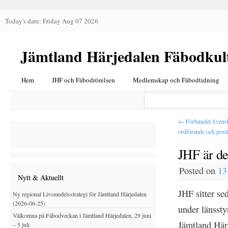
Today's date: Friday Aug 07 2026
Jämtland Härjedalen Fäbodkul
Hem
JHF och Fäbodrörelsen
Medlemskap och Fäbodtidning
←
Förbundet Svensk
ordförande och posi
JHF är de
Posted on
13
Nytt & Aktuellt
JHF sitter se
Ny regional Livsmedelsstrategi för Jämtland Härjedalen
(2026-06-25)
under länssty
Välkomna på Fäbodveckan i Jämtland Härjedalen, 29 juni
Jämtland Här
– 5 juli