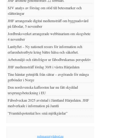
JHF årsmöte genomfördes 22 februari.
SJV analys av förslag om stöd till betesmarker och
slåtterängar
JHF arrangerade digital medlemsträff om byggnadsvård
på fäbodar, 5 november
Jordbruksverket arrangerade webbinarium om skogsbete
4 november
Lantlyftet – Ny nationell resurs för information och
erfarenhetsutbyte kring bättre hälsa och säkerhet.
Arbetsmiljö och rättsfrågor ur fäbodbrukarnas perspektiv
JHF medlemsträff lördag 30/8 i västra Härjedalen
Tine hämtar getmjölk från sätrar – avgörande för många
getbönder i Norge
Den nordsvenska kaffeosten har nu fått skyddad
ursprungsbeteckning i EU
Fäbodveckan 2025 avslutad i Jämtland Härjedalen. JHF
medverkade i information på Jamtli
”Framtidspotential hos små mjölkgårdar”
webmaster(a)fabod.nu