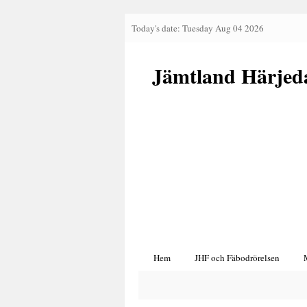
Today's date: Tuesday Aug 04 2026
Jämtland Härjed
Hem
JHF och Fäbodrörelsen