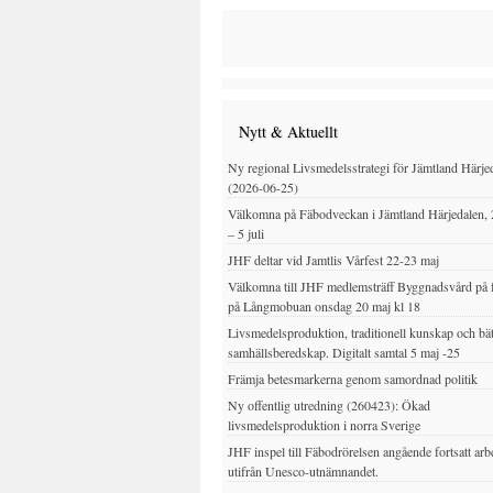
Nytt & Aktuellt
Ny regional Livsmedelsstrategi för Jämtland Härje
(2026-06-25)
Välkomna på Fäbodveckan i Jämtland Härjedalen, 
– 5 juli
JHF deltar vid Jamtlis Vårfest 22-23 maj
Välkomna till JHF medlemsträff Byggnadsvård på 
på Långmobuan onsdag 20 maj kl 18
Livsmedelsproduktion, traditionell kunskap och bät
samhällsberedskap. Digitalt samtal 5 maj -25
Främja betesmarkerna genom samordnad politik
Ny offentlig utredning (260423): Ökad
livsmedelsproduktion i norra Sverige
JHF inspel till Fäbodrörelsen angående fortsatt arb
utifrån Unesco-utnämnandet.