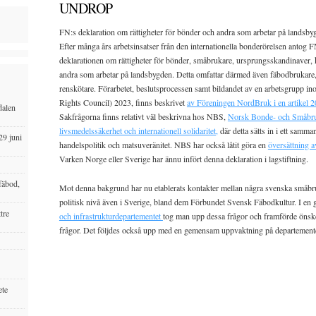
UNDROP
FN:s deklaration om rättigheter för bönder och andra som arbetar på landsby
Efter många års arbetsinsatser från den internationella bonderörelsen ant
deklarationen om rättigheter för bönder, småbrukare, ursprungsskandinaver, 
andra som arbetar på landsbygden. Detta omfattar därmed även fäbodbrukare, 
renskötare. Förarbetet, beslutsprocessen samt bildandet av en arbetsgrupp i
Rights Council) 2023, finns beskrivet
av Föreningen NordBruk i en artikel 
dalen
Sakfrågorna finns relativt väl beskrivna hos NBS,
Norsk Bonde- och Småbruka
livsmedelssäkerhet och internationell solidaritet,
där detta sätts in i ett samm
29 juni
handelspolitik och matsuveränitet. NBS har också låtit göra en
översättning 
Varken Norge eller Sverige har ännu infört denna deklaration i lagstiftning.
fäbod,
Mot denna bakgrund har nu etablerats kontakter mellan några svenska småbruk
politisk nivå även i Sverige, bland dem Förbundet Svensk Fäbodkultur. I e
tre
och infrastrukturdepartementet
tog man upp dessa frågor och framförde önske
frågor. Det följdes också upp med en gemensam uppvaktning på departement
ete