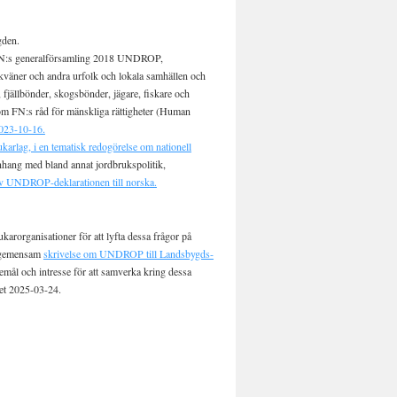
gden.
og FN:s generalförsamling 2018 UNDROP,
kväner och andra urfolk och lokala samhällen och
fjällbönder, skogsbönder, jägare, fiskare och
nom FN:s råd för mänskliga rättigheter (Human
2023-10-16.
rlag, i en tematisk redogörelse om nationell
anhang med bland annat jordbrukspolitik,
av UNDROP-deklarationen till norska.
arorganisationer för att lyfta dessa frågor på
n gemensam
skrivelse om UNDROP till Landsbygds-
mål och intresse för att samverka kring dessa
et 2025-03-24.