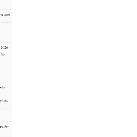
jur mot
s 2026
 för
svård
gsbete
h
spektiv