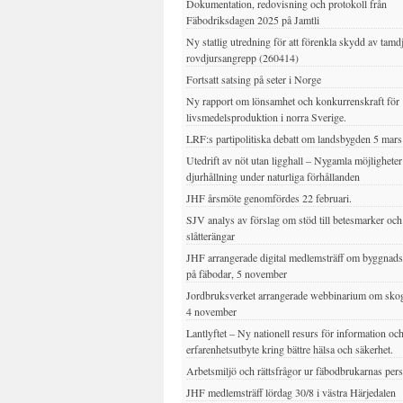
Dokumentation, redovisning och protokoll från
Fäbodriksdagen 2025 på Jamtli
Ny statlig utredning för att förenkla skydd av tamd
rovdjursangrepp (260414)
Fortsatt satsing på seter i Norge
Ny rapport om lönsamhet och konkurrenskraft för
livsmedelsproduktion i norra Sverige.
LRF:s partipolitiska debatt om landsbygden 5 mar
Utedrift av nöt utan ligghall – Nygamla möjligheter
djurhållning under naturliga förhållanden
JHF årsmöte genomfördes 22 februari.
SJV analys av förslag om stöd till betesmarker och
slåtterängar
JHF arrangerade digital medlemsträff om byggnad
på fäbodar, 5 november
Jordbruksverket arrangerade webbinarium om sko
4 november
Lantlyftet – Ny nationell resurs för information oc
erfarenhetsutbyte kring bättre hälsa och säkerhet.
Arbetsmiljö och rättsfrågor ur fäbodbrukarnas per
JHF medlemsträff lördag 30/8 i västra Härjedalen