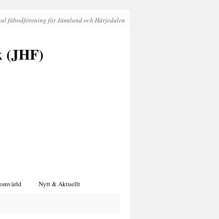
al fäbodförening för Jämtland och Härjedalen
k (JHF)
 omvärld
Nytt & Aktuellt