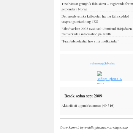
Tine hämtar getmjölk från sätrar – avgörande för 
getbönder i Norge
Den nordsvenska kaffeosten har nu fått skyddad
ursprungsbeteckning i EU
Fäbodveckan 2025 avslutad i Jämtland Härjedalen
medverkade i information på Jamtli
”Framtidspotential hos små mjölkgårdar”
webmaster(a)fabod.nu
Besök sedan sept 2009
Aktuellt att uppmärksamma:
(49 316)
Snow Summit by
weddingthemes.marriagescene