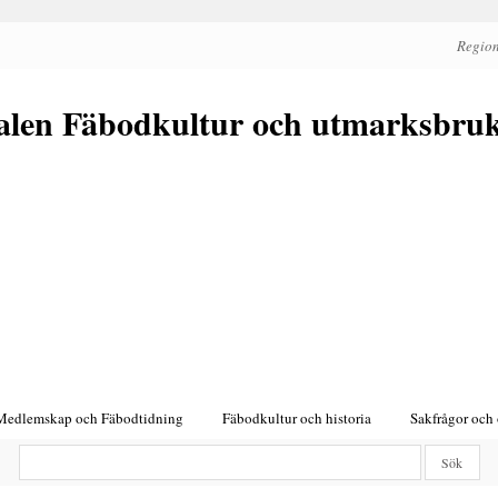
Region
alen Fäbodkultur och utmarksbru
Medlemskap och Fäbodtidning
Fäbodkultur och historia
Sakfrågor och