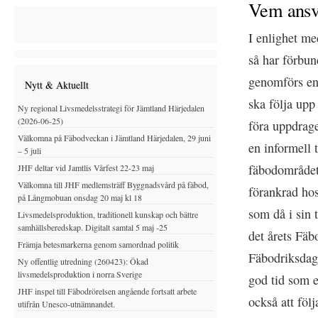
Vem ansv
I enlighet me
så har förbun
genomförs enl
Nytt & Aktuellt
ska följa up
Ny regional Livsmedelsstrategi för Jämtland Härjedalen
(2026-06-25)
föra uppdrage
Välkomna på Fäbodveckan i Jämtland Härjedalen, 29 juni
en informell 
– 5 juli
fäbodområdet
JHF deltar vid Jamtlis Vårfest 22-23 maj
Välkomna till JHF medlemsträff Byggnadsvård på fäbod,
förankrad hos
på Långmobuan onsdag 20 maj kl 18
som då i sin 
Livsmedelsproduktion, traditionell kunskap och bättre
samhällsberedskap. Digitalt samtal 5 maj -25
det årets Fäb
Främja betesmarkerna genom samordnad politik
Fäbodriksdag 
Ny offentlig utredning (260423): Ökad
livsmedelsproduktion i norra Sverige
god tid som e
JHF inspel till Fäbodrörelsen angående fortsatt arbete
också att föl
utifrån Unesco-utnämnandet.