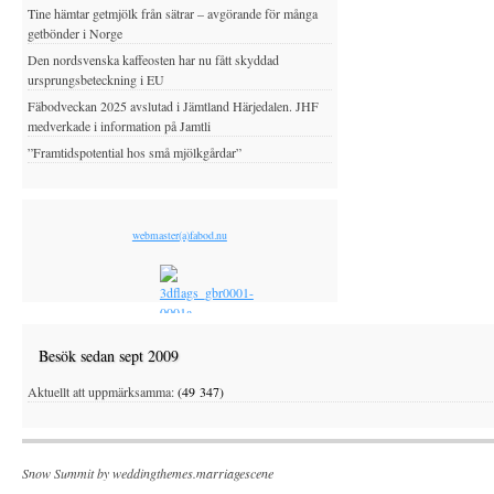
Tine hämtar getmjölk från sätrar – avgörande för många
getbönder i Norge
Den nordsvenska kaffeosten har nu fått skyddad
ursprungsbeteckning i EU
Fäbodveckan 2025 avslutad i Jämtland Härjedalen. JHF
medverkade i information på Jamtli
”Framtidspotential hos små mjölkgårdar”
webmaster(a)fabod.nu
Besök sedan sept 2009
Aktuellt att uppmärksamma:
(49 347)
Snow Summit by
weddingthemes.marriagescene