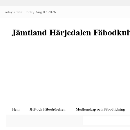
Today's date: Friday Aug 07 2026
Jämtland Härjedalen Fäbodkul
Hem
JHF och Fäbodrörelsen
Medlemskap och Fäbodtidning