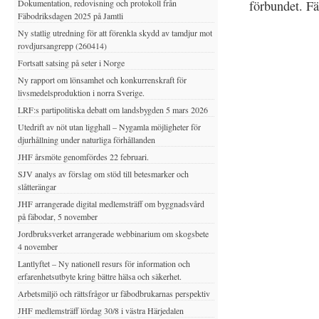
Dokumentation, redovisning och protokoll från
förbundet. F
Fäbodriksdagen 2025 på Jamtli
Ny statlig utredning för att förenkla skydd av tamdjur mot
rovdjursangrepp (260414)
Fortsatt satsing på seter i Norge
Ny rapport om lönsamhet och konkurrenskraft för
livsmedelsproduktion i norra Sverige.
LRF:s partipolitiska debatt om landsbygden 5 mars 2026
Utedrift av nöt utan ligghall – Nygamla möjligheter för
djurhållning under naturliga förhållanden
JHF årsmöte genomfördes 22 februari.
SJV analys av förslag om stöd till betesmarker och
slåtterängar
JHF arrangerade digital medlemsträff om byggnadsvård
på fäbodar, 5 november
Jordbruksverket arrangerade webbinarium om skogsbete
4 november
Lantlyftet – Ny nationell resurs för information och
erfarenhetsutbyte kring bättre hälsa och säkerhet.
Arbetsmiljö och rättsfrågor ur fäbodbrukarnas perspektiv
JHF medlemsträff lördag 30/8 i västra Härjedalen