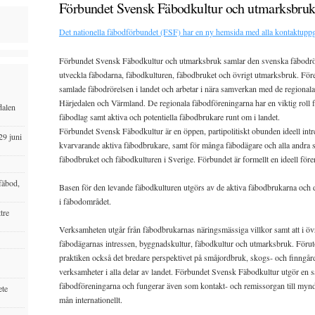
Förbundet Svensk Fäbodkultur och utmarksbruk
Det nationella fäbodförbundet (FSF) har en ny hemsida med alla kontaktuppgif
Förbundet Svensk Fäbodkultur och utmarksbruk samlar den svenska fäbodröre
utveckla fäbodarna, fäbodkulturen, fäbodbruket och övrigt utmarksbruk. För
samlade fäbodrörelsen i landet och arbetar i nära samverkan med de regional
Härjedalen och Värmland. De regionala fäbodföreningarna har en viktig roll f
dalen
fäbodlag samt aktiva och potentiella fäbodbrukare runt om i landet.
Förbundet Svensk Fäbodkultur är en öppen, partipolitiskt obunden ideell int
29 juni
kvarvarande aktiva fäbodbrukare, samt för många fäbodägare och alla andra so
fäbodbruket och fäbodkulturen i Sverige. Förbundet är formellt en ideell före
fäbod,
Basen för den levande fäbodkulturen utgörs av de aktiva fäbodbrukarna och 
i fäbodområdet.
tre
Verksamheten utgår från fäbodbrukarnas näringsmässiga villkor samt att i öv
fäbodägarnas intressen, byggnadskultur, fäbodkultur och utmarksbruk. Föruto
praktiken också det bredare perspektivet på småjordbruk, skogs- och finngård
verksamheter i alla delar av landet. Förbundet Svensk Fäbodkultur utgör en sa
fäbodföreningarna och fungerar även som kontakt- och remissorgan till myndig
ete
mån internationellt.