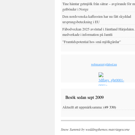
Tine hämtar getmjölk från sätrar – avgörande för 
getbönder i Norge
Den nordsvenska kaffeosten har nu fått skyddad
ursprungsbeteckning i EU
Fäbodveckan 2025 avslutad i Jämtland Härjedalen
medverkade i information på Jamtli
”Framtidspotential hos små mjölkgårdar”
webmaster(a)fabod.nu
Besök sedan sept 2009
Aktuellt att uppmärksamma:
(49 330)
Snow Summit by
weddingthemes.marriagescene