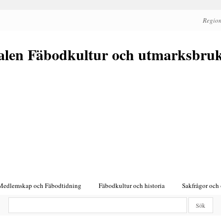
Region
alen Fäbodkultur och utmarksbru
Medlemskap och Fäbodtidning
Fäbodkultur och historia
Sakfrågor och