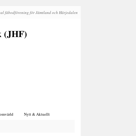
al fäbodförening för Jämtland och Härjedalen
k (JHF)
 omvärld
Nytt & Aktuellt