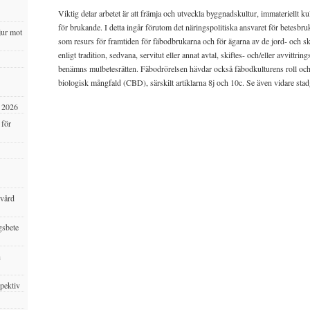
Viktig delar arbetet är att främja och utveckla byggnadskultur, immateriellt k
för brukande. I detta ingår förutom det näringspolitiska ansvaret för betesbruk
jur mot
som resurs för framtiden för fäbodbrukarna och för ägarna av de jord- och sk
enligt tradition, sedvana, servitut eller annat avtal, skiftes- och/eller avvittri
benämns mulbetesrätten. Fäbodrörelsen hävdar också fäbodkulturens roll oc
biologisk mångfald (CBD), särskilt artiklarna 8j och 10c. Se även vidare sta
s 2026
 för
svård
gsbete
h
spektiv