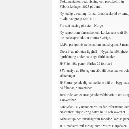
Dokumentation, redovisning och protokoll från
Fäbodriksdagen 2025 på Jamtli
Ny statlig utredning för att förenkla skydd av tamd
rovdjursangrepp (260414)
Fortsatt satsing på seter i Norge
Ny rapport om lönsamhet och konkurrenskraft för
livsmedelsproduktion i norra Sverige.
LRF:s partipolitiska debatt om landsbygden 5 mar
Utedrift av nöt utan ligghall – Nygamla möjligheter
djurhållning under naturliga förhållanden
JHF årsmöte genomfördes 22 februari.
SJV analys av förslag om stöd till betesmarker och
slåtterängar
JHF arrangerade digital medlemsträff om byggnad
på fäbodar, 5 november
Jordbruksverket arrangerade webbinarium om sko
4 november
Lantlyftet – Ny nationell resurs för information oc
erfarenhetsutbyte kring bättre hälsa och säkerhet.
Arbetsmiljö och rättsfrågor ur fäbodbrukarnas per
JHF medlemsträff lördag 30/8 i västra Härjedalen