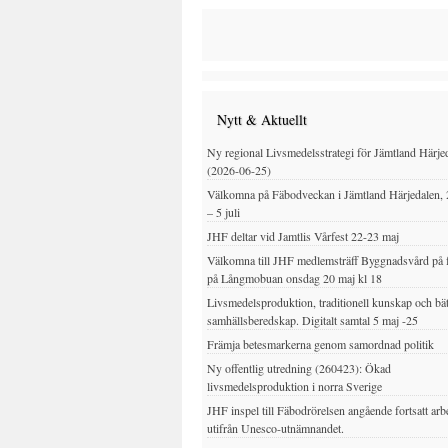
Nytt & Aktuellt
Ny regional Livsmedelsstrategi för Jämtland Härje
(2026-06-25)
Välkomna på Fäbodveckan i Jämtland Härjedalen, 
– 5 juli
JHF deltar vid Jamtlis Vårfest 22-23 maj
Välkomna till JHF medlemsträff Byggnadsvård på 
på Långmobuan onsdag 20 maj kl 18
Livsmedelsproduktion, traditionell kunskap och bät
samhällsberedskap. Digitalt samtal 5 maj -25
Främja betesmarkerna genom samordnad politik
Ny offentlig utredning (260423): Ökad
livsmedelsproduktion i norra Sverige
JHF inspel till Fäbodrörelsen angående fortsatt arb
utifrån Unesco-utnämnandet.