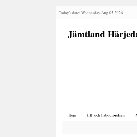
Today's date: Wednesday Aug 05 2026
Jämtland Härjed
Hem
JHF och Fäbodrörelsen