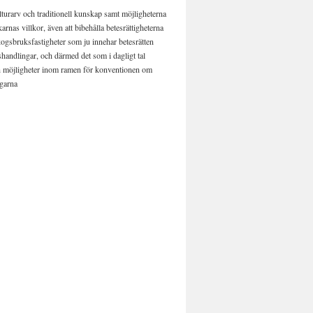
ulturarv och traditionell kunskap samt möjligheterna
arnas villkor, även att bibehålla betesrättigheterna
ogsbruksfastigheter som ju innehar betesrätten
ngshandlingar, och därmed det som i dagligt tal
h möjligheter inom ramen för konventionen om
dgarna