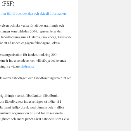
 (FSF)
ter till förtroendevalda och aktuell information.
lsen och ska verka för att bevara, främja och
eningen som bildades 2004, representerar den
a fäbodföreningarna i Dalarna, Gävleborg, Jämtland-
ör att nå ut och engagera fäbodägare, lokala
resseorganisation för landets omkring 200
m är intresserade av och vill stödja det levande
ning, se vidare
stadgarna
.
de aktiva fäbodlagen och fäbodföreningarna runt om
rigt främja svensk fäbodkultur, fäbodbruk,
m fäbodbrukets intressefrågor så möter vi i
ar samt fjälljordbruk med utmarksbete – alltså
mlande organisation till stöd för de regionala
heter och andra parter såväl nationellt som i viss