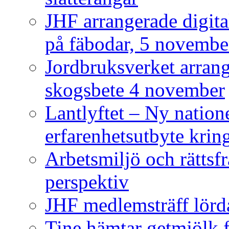
JHF arrangerade digit
på fäbodar, 5 novembe
Jordbruksverket arra
skogsbete 4 november
Lantlyftet – Ny natione
erfarenhetsutbyte kring
Arbetsmiljö och rättsf
perspektiv
JHF medlemsträff lörda
Tine hämtar getmjölk f