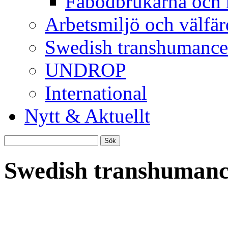
Fäbodbrukarna och 
Arbetsmiljö och välfär
Swedish transhumance
UNDROP
International
Nytt & Aktuellt
Sök
efter:
Swedish transhuman