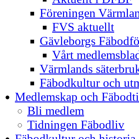
Föreningen Värmlan
FVS aktuellt
Gävleborgs Fäbodfö
Vårt medlemsbla
Värmlands säterbru
Fäbodkultur och utm
Medlemskap och Fäbodt
Bli medlem
Tidningen Fäbodliv
Fäbodkultur och historia