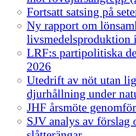
Fortsatt satsing på set
Ny rapport om lönsamh
livsmedelsproduktion i
LRF:s partipolitiska 
2026
Utedrift av nöt utan l
djurhållning under nat
JHF årsmöte genomförd
SJV analys av förslag 
slåtterängar