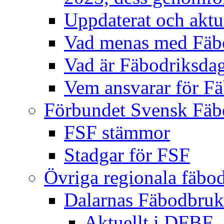
Uppdaterat och aktu
Vad menas med Fäb
Vad är Fäbodriksda
Vem ansvarar för F
Förbundet Svensk Fäb
FSF stämmor
Stadgar för FSF
Övriga regionala fäbo
Dalarnas Fäbodbruk
Aktuellt i DFBF