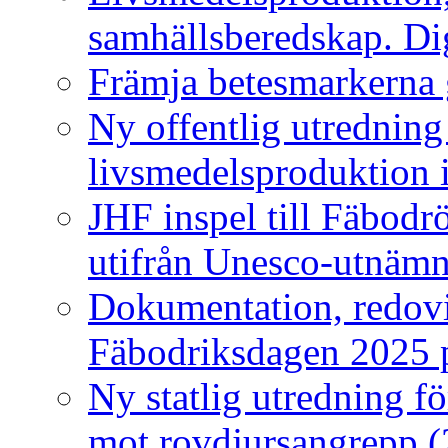
samhällsberedskap. Dig
Främja betesmarkerna
Ny offentlig utrednin
livsmedelsproduktion i
JHF inspel till Fäbodrö
utifrån Unesco-utnämn
Dokumentation, redovi
Fäbodriksdagen 2025 p
Ny statlig utredning f
mot rovdjursangrepp 