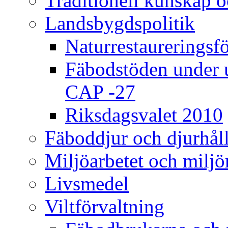
Traditionell kunskap 
Landsbygdspolitik
Naturrestaureringsf
Fäbodstöden under 
CAP -27
Riksdagsvalet 2010
Fäboddjur och djurhål
Miljöarbetet och milj
Livsmedel
Viltförvaltning