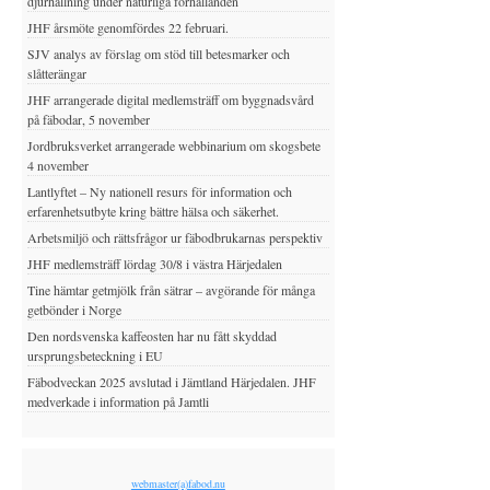
djurhållning under naturliga förhållanden
JHF årsmöte genomfördes 22 februari.
SJV analys av förslag om stöd till betesmarker och
slåtterängar
JHF arrangerade digital medlemsträff om byggnadsvård
på fäbodar, 5 november
Jordbruksverket arrangerade webbinarium om skogsbete
4 november
Lantlyftet – Ny nationell resurs för information och
erfarenhetsutbyte kring bättre hälsa och säkerhet.
Arbetsmiljö och rättsfrågor ur fäbodbrukarnas perspektiv
JHF medlemsträff lördag 30/8 i västra Härjedalen
Tine hämtar getmjölk från sätrar – avgörande för många
getbönder i Norge
Den nordsvenska kaffeosten har nu fått skyddad
ursprungsbeteckning i EU
Fäbodveckan 2025 avslutad i Jämtland Härjedalen. JHF
medverkade i information på Jamtli
webmaster(a)fabod.nu