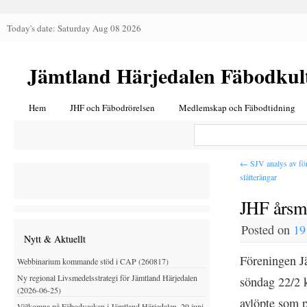
Today's date: Saturday Aug 08 2026
Jämtland Härjedalen Fäbodkul
Hem
JHF och Fäbodrörelsen
Medlemskap och Fäbodtidning
←
SJV analys av för
slåtterängar
JHF årsmö
Posted on
19
Nytt & Aktuellt
Föreningen J
Webbinarium kommande stöd i CAP (260817)
Ny regional Livsmedelsstrategi för Jämtland Härjedalen
söndag 22/2 k
(2026-06-25)
avlöpte som p
Välkomna på Fäbodveckan i Jämtland Härjedalen, 29 juni