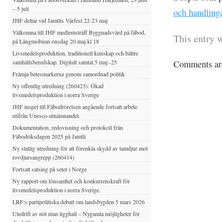
– 5 juli
och handling
JHF deltar vid Jamtlis Vårfest 22-23 maj
Välkomna till JHF medlemsträff Byggnadsvård på fäbod,
This entry 
på Långmobuan onsdag 20 maj kl 18
Livsmedelsproduktion, traditionell kunskap och bättre
samhällsberedskap. Digitalt samtal 5 maj -25
Comments are
Främja betesmarkerna genom samordnad politik
Ny offentlig utredning (260423): Ökad
livsmedelsproduktion i norra Sverige
JHF inspel till Fäbodrörelsen angående fortsatt arbete
utifrån Unesco-utnämnandet.
Dokumentation, redovisning och protokoll från
Fäbodriksdagen 2025 på Jamtli
Ny statlig utredning för att förenkla skydd av tamdjur mot
rovdjursangrepp (260414)
Fortsatt satsing på seter i Norge
Ny rapport om lönsamhet och konkurrenskraft för
livsmedelsproduktion i norra Sverige.
LRF:s partipolitiska debatt om landsbygden 5 mars 2026
Utedrift av nöt utan ligghall – Nygamla möjligheter för