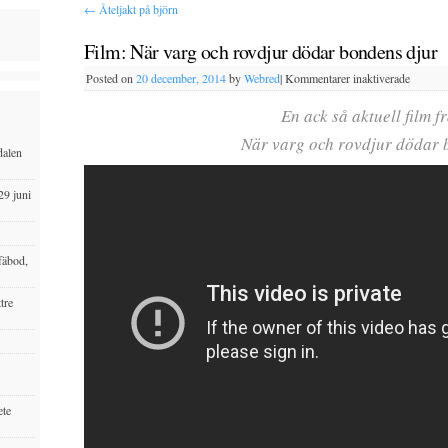
←
Åteljakt på björn
Film: När varg och rovdjur dödar bondens djur
Posted on
20 december, 2014
by
Webred
|
Kommentarer inaktiverade
En ack så aktuell film 
När varg och rovdjur dödar 
dalen
29 juni
fäbod,
tre
ete