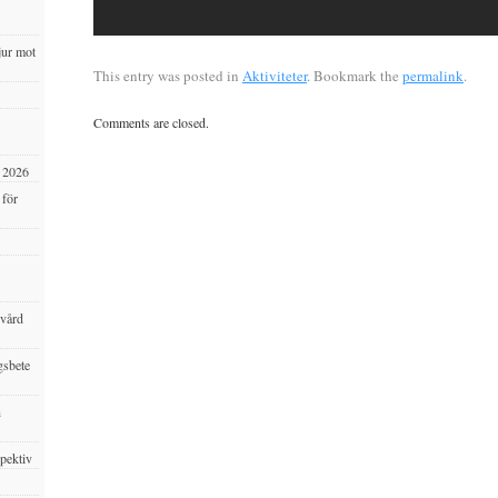
jur mot
This entry was posted in
Aktiviteter
. Bookmark the
permalink
.
Comments are closed.
s 2026
 för
svård
gsbete
h
spektiv