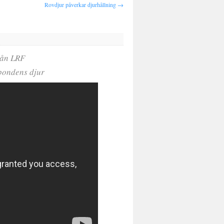
Rovdjur påverkar djurhållning
→
från LRF
bondens djur