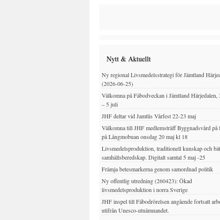
Nytt & Aktuellt
Ny regional Livsmedelsstrategi för Jämtland Härje
(2026-06-25)
Välkomna på Fäbodveckan i Jämtland Härjedalen, 
– 5 juli
JHF deltar vid Jamtlis Vårfest 22-23 maj
Välkomna till JHF medlemsträff Byggnadsvård på 
på Långmobuan onsdag 20 maj kl 18
Livsmedelsproduktion, traditionell kunskap och bät
samhällsberedskap. Digitalt samtal 5 maj -25
Främja betesmarkerna genom samordnad politik
Ny offentlig utredning (260423): Ökad
livsmedelsproduktion i norra Sverige
JHF inspel till Fäbodrörelsen angående fortsatt arb
utifrån Unesco-utnämnandet.