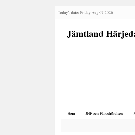
Today's date: Friday Aug 07 2026
Jämtland Härjed
Hem
JHF och Fäbodrörelsen