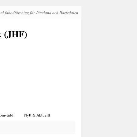
al fäbodförening för Jämtland och Härjedalen
k (JHF)
 omvärld
Nytt & Aktuellt