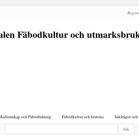
Region
alen Fäbodkultur och utmarksbru
Medlemskap och Fäbodtidning
Fäbodkultur och historia
Sakfrågor och