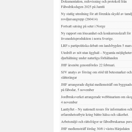
Dokumentation, redovisning och protokoll från
Fäbodriksdagen 2025 på Jamtli
Ny statlig utredning för att förenkla skydd av tamd
rovdjursangrepp (260414)
Fortsatt satsing på seter i Norge
Ny rapport om lönsamhet och konkurrenskraft för
livsmedelsproduktion i norra Sverige.
LRF:s partipolitiska debatt om landsbygden 5 mar
Utedrift av nöt utan ligghall – Nygamla möjligheter
djurhållning under naturliga förhållanden
JHF årsmöte genomfördes 22 februari.
SJV analys av förslag om stöd till betesmarker och
slåtterängar
JHF arrangerade digital medlemsträff om byggnad
på fäbodar, 5 november
Jordbruksverket arrangerade webbinarium om sko
4 november
Lantlyftet – Ny nationell resurs för information oc
erfarenhetsutbyte kring bättre hälsa och säkerhet.
Arbetsmiljö och rättsfrågor ur fäbodbrukarnas per
JHF medlemsträff lördag 30/8 i västra Härjedalen