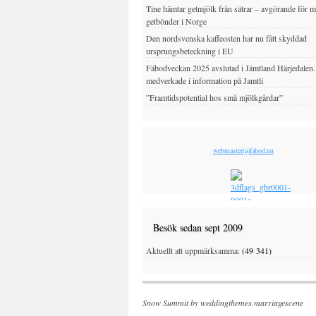
Tine hämtar getmjölk från sätrar – avgörande för 
getbönder i Norge
Den nordsvenska kaffeosten har nu fått skyddad
ursprungsbeteckning i EU
Fäbodveckan 2025 avslutad i Jämtland Härjedalen
medverkade i information på Jamtli
”Framtidspotential hos små mjölkgårdar”
webmaster(a)fabod.nu
Besök sedan sept 2009
Aktuellt att uppmärksamma:
(49 341)
Snow Summit by
weddingthemes.marriagescene