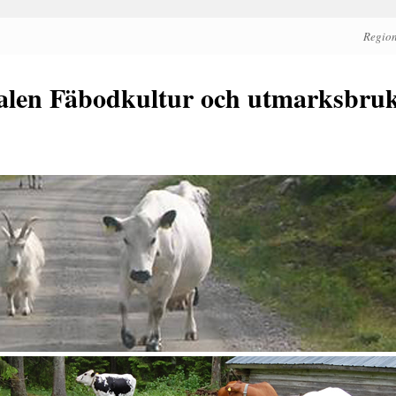
Region
alen Fäbodkultur och utmarksbru