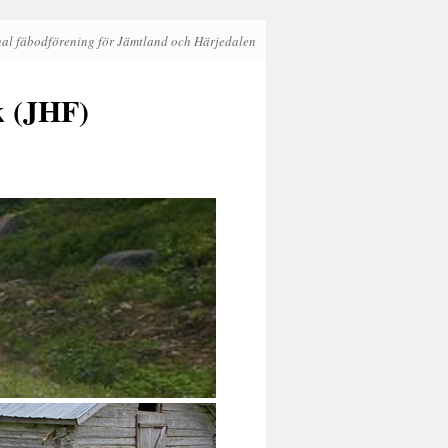
al fäbodförening för Jämtland och Härjedalen
k (JHF)