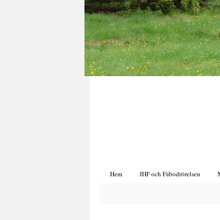
Hem
JHF och Fäbodrörelsen