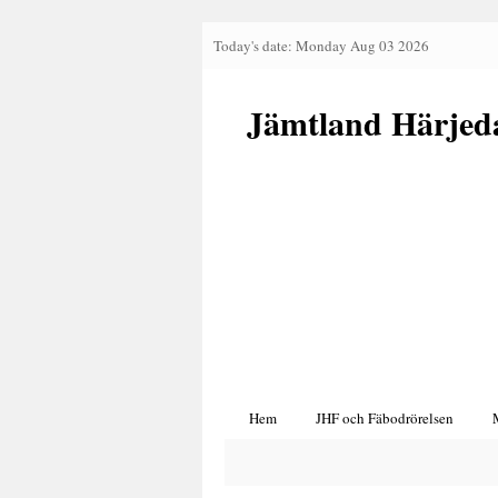
Today's date: Monday Aug 03 2026
Jämtland Härjed
Hem
JHF och Fäbodrörelsen