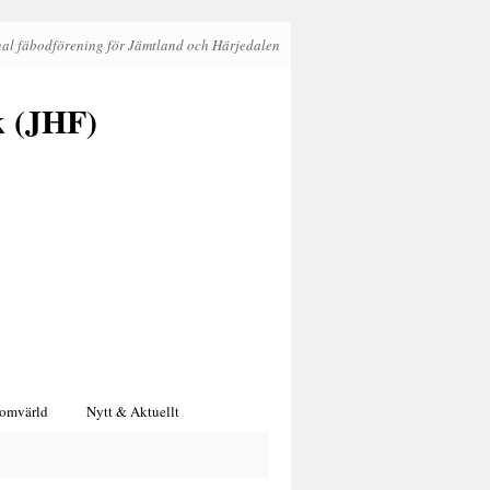
al fäbodförening för Jämtland och Härjedalen
k (JHF)
 omvärld
Nytt & Aktuellt