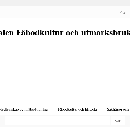
Region
alen Fäbodkultur och utmarksbru
Medlemskap och Fäbodtidning
Fäbodkultur och historia
Sakfrågor och